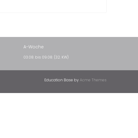
A-Woche
03.08. bis 09.08. (32. KW)
Education Base by
Acme Themes