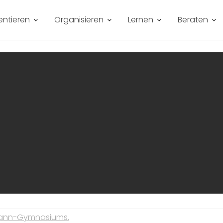
entieren
Organisieren
Lernen
Beraten
hmann-Gymnasiums.