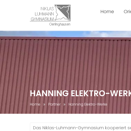
Home
Ori
Skip
to
content
HANNING ELEKTRO-WER
Home
Partner
Hanning Elektro-Werke
Das Niklas-Luhmann-Gymnasium kooperiert seit