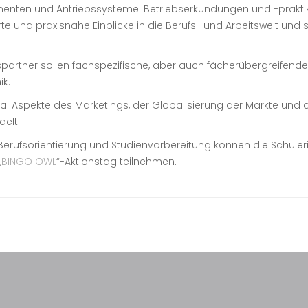
nenten und Antriebssysteme. Betriebserkundungen und -praktik
te und praxisnahe Einblicke in die Berufs- und Arbeitswelt und 
rtner sollen fachspezifische, aber auch fächerübergreifende A
ik.
 a. Aspekte des Marketings, der Globalisierung der Märkte und d
elt.
rufsorientierung und Studienvorbereitung können die Schüleri
„
BINGO OWL
“-Aktionstag teilnehmen.