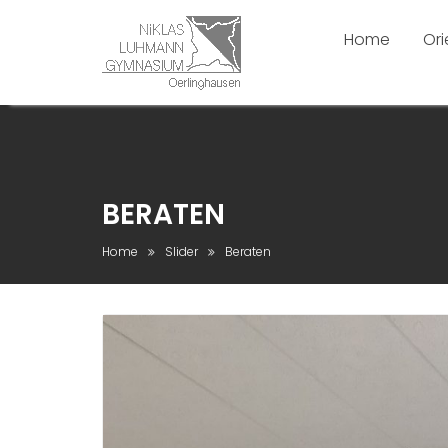
Skip
to
Home
Ori
content
BERATEN
Home
Slider
Beraten