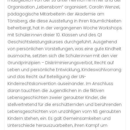
maßgeblich von der SS unter Heinrich Himmler und der
Organisation „Lebensborn“ organisiert. Carolin Wenzel,
pädagogische Mitarbeiterin der Akademie am
Tönsberg, die diese Ausstellung in ihren Räumlichkeiten
beherbergt, hat in der vergangenen Woche Workshops
mit Schüler
innen
dreier 10. Klassen und des Q1
Geschichtsleistungskurses durchgeführt. Ausgehend
von persönlichen Vorstellungen, was eine gute Kindheit
ausmache, setzten sich die Schüler
innen
mit den vier
Grundprinzipien – Diskriminierungsverbot, Recht auf
Leben und persönliche Entwicklung, Kindeswohlvorrang
und das Recht auf Beteiligung der UN-
Kinderrechtskonvention auseinander. Im Anschluss
daran tauchten die Jugendlichen in die fiktiven
Lebensgeschichten zweier geraubter Kinder, die
stellvertretend für die erschütternden und berührenden
Lebensgeschichten von unzähligen vom NS geraubten
Kindern stehen, ein. Es galt Gemeinsamkeiten und
Unterschiede herauszuarbeiten, ihren Kampf um