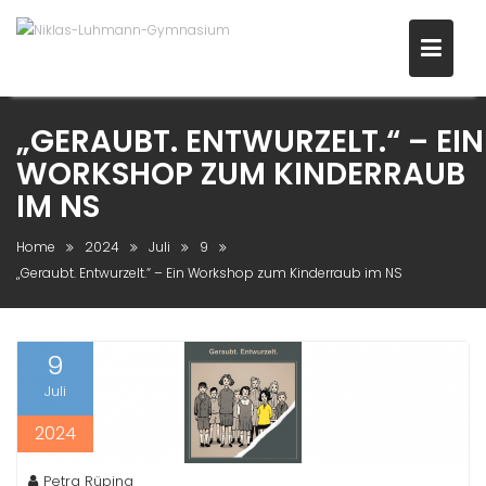
Skip
to
content
„GERAUBT. ENTWURZELT.“ – EIN
WORKSHOP ZUM KINDERRAUB
IM NS
Home
2024
Juli
9
„Geraubt. Entwurzelt.“ – Ein Workshop zum Kinderraub im NS
9
Juli
2024
Petra Rüping