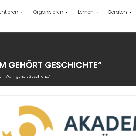
entieren
Organisieren
Lernen
Beraten
M GEHÖRT GESCHICHTE“
h „Wem gehört Geschichte“