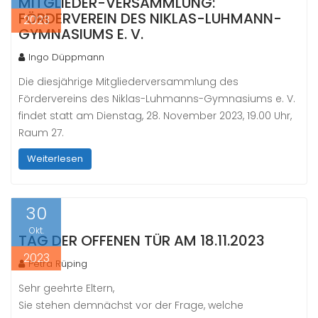
MITGLIEDER-VERSAMMLUNG:
FÖRDERVEREIN DES NIKLAS-LUHMANN-
2023
GYMNASIUMS E. V.
Ingo Düppmann
Die diesjährige Mitgliederversammlung des
Fördervereins des Niklas-Luhmanns-Gymnasiums e. V.
findet statt am Dienstag, 28. November 2023, 19.00 Uhr,
Raum 27.
Weiterlesen
30
Okt.
TAG DER OFFENEN TÜR AM 18.11.2023
2023
Petra Rüping
Sehr geehrte Eltern,
Sie stehen demnächst vor der Frage, welche