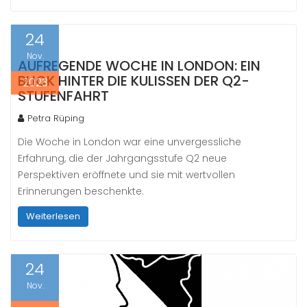
24
Nov.
AUFREGENDE WOCHE IN LONDON: EIN
BLICK HINTER DIE KULISSEN DER Q2-
2023
STUFENFAHRT
Petra Rüping
Die Woche in London war eine unvergessliche
Erfahrung, die der Jahrgangsstufe Q2 neue
Perspektiven eröffnete und sie mit wertvollen
Erinnerungen beschenkte.
Weiterlesen
24
Nov.