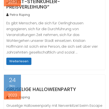
„HORST-STEINKÜHLER-
2023
PREISVERLEIHUNG“
Petra Rüping
Es gibt Menschen, die sich für Oerlinghausen
engagieren, sich für die Durchführung von
Veranstaltungen Zeit nehmen, sich für das
Wohlergehen unserer Stadt einsetzen. Kristian
Hoffmann ist solch eine Person, die sich seit über vier
Jahrzehnten gesellschaftlich und sozial …
Weiterlesen
24
Nov.
GRUSELIGE HALLOWEENPARTY
2023
Petra Rüping
Gruselige Halloweenparty mit Nervenkitzel beim Escape