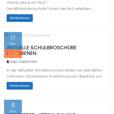
Game „Mord am NLG“!
Die Mittelstufenschüler*innen des NLG erlebten…..
Weiterlesen
17
Nov.
AKTUELLE SCHULBROSCHÜRE
ERSCHIENEN
2023
Ingo Düppmann
In der aktuellen Schulbroschüre stellen wir das Niklas-
Luhmann-Gymnasium in einem kurzen Überblick vor.
Weiterlesen
6
Nov.