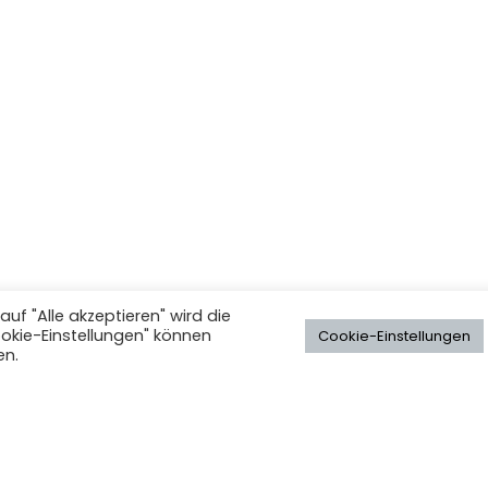
uf "Alle akzeptieren" wird die
ookie-Einstellungen" können
Cookie-Einstellungen
en.
© Niklas-Luhmann-Gymnasium 2026