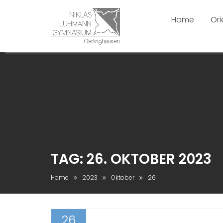
Home
Ori
Skip
to
content
TAG:
26. OKTOBER 2023
Home
2023
Oktober
26
26