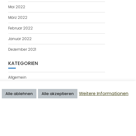
Mai 2022
März 2022
Februar 2022
Januar 2022
Dezember 2021
KATEGORIEN
Allgemein
A-Woche
Weitere Informationen
Alle ablehnen
Alle akzeptieren
03.08. bis 09.08. (32. KW)
Education Base by
Acme Themes