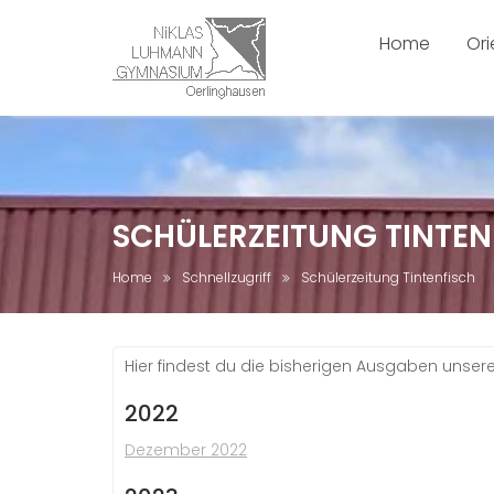
Skip
to
Home
Ori
content
SCHÜLERZEITUNG TINTEN
Home
Schnellzugriff
Schülerzeitung Tintenfisch
Hier findest du die bisherigen Ausgaben unser
2022
Dezember 2022