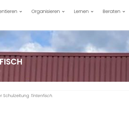
entieren
Organisieren
Lernen
Beraten
FISCH
er Schulzeitung
Tintenfisch
.