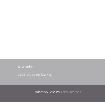
A-Woche
03.08. bis 09.08. (32. KW)
Education Base by
Acme Themes