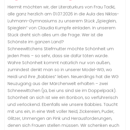
Hiermit möchten wir, der Literaturkurs von Frau Tadić,
alle ganz herzlich am 01.07.2026 in die Aula des Niklas-
Luhmann-Gymnasiums zu unserem Stück ,,Spieglein,
Spieglein“ von Claudia Kumpfe einladen. In unserem
Stück dreht sich alles um die Frage: Wer ist die
Schönste im ganzen Land?
Schneewittchens Stiefmutter möchte Schönheit um
jeden Preis – so sehr, dass sie dafür töten würde.
Wahre Schönheit kommt natürlich nur von außen,
zumindest denkt man so in unserer Model-WG, wo
Heidi und ihre „Babbies“ leben. Neuerdings hat die WG
Neuzugang aus der Märchenwelt erhalten – zwei
Schneewittchen (ja, bei uns sind sie im Doppelpack).
Schönheit an sich ist wie ein Bonbon, so verführerisch
und verlockend. Ebenfalls wie unsere Babbies. Taucht
mit uns ein, in eine Welt voller Neid, Zickereien, Puder,
Glitzer, Unmengen an Pink und Herausforderungen,
denen sich Frauen stellen müssen. Wir schenken euch