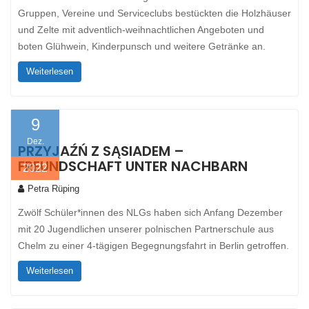
Gruppen, Vereine und Serviceclubs bestückten die Holzhäuser
und Zelte mit adventlich-weihnachtlichen Angeboten und
boten Glühwein, Kinderpunsch und weitere Getränke an.
Weiterlesen
9
Dez.
PRZYJAŹŃ Z SĄSIADEM –
FREUNDSCHAFT UNTER NACHBARN
2022
Petra Rüping
Zwölf Schüler*innen des NLGs haben sich Anfang Dezember
mit 20 Jugendlichen unserer polnischen Partnerschule aus
Chelm zu einer 4-tägigen Begegnungsfahrt in Berlin getroffen.
Weiterlesen