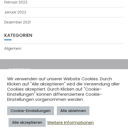
Februar 2022
Januar 2022
Dezember 2021
KATEGORIEN
Allgemein
IMPRESSUM
DATENSCHUTZERKLÄRUNG
Wir verwenden auf unserer Website Cookies. Durch
Klicken auf "Alle akzeptieren" wird die Verwendung aller
A-Woche
Cookies akzeptiert. Durch Klicken auf "Cookie-
Einstellungen" können differenziertere Cookie-
03.08. bis 09.08. (32. KW)
Einstellungen vorgenommen werden.
Cookie-Einstellungen
Alle ablehnen
© Niklas-Luhmann-Gymnasium 2026
Weitere Informationen
Alle akzeptieren
Education Base by
Acme Themes